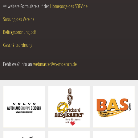
=> weitere Formulare auf der
Homepage des SBFV.de
Satzung des Vereins
Beitra
gsordnung.pdf
Geschäftsordnung
Fehlt was? Info an
webmaster@sv-moersch.de