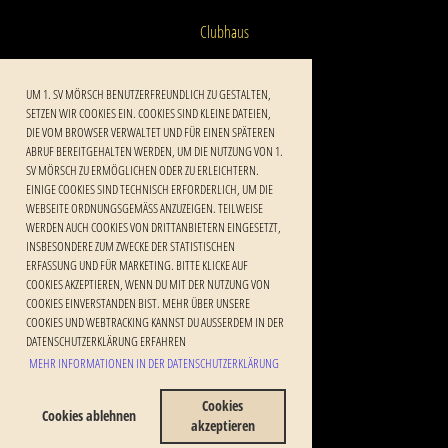
Clubhaus
Downloadbereich
UM 1. SV MÖRSCH BENUTZERFREUNDLICH ZU GESTALTEN,
SETZEN WIR COOKIES EIN. COOKIES SIND KLEINE DATEIEN,
Newsletter
DIE VOM BROWSER VERWALTET UND FÜR EINEN SPÄTEREN
ABRUF BEREITGEHALTEN WERDEN, UM DIE NUTZUNG VON 1.
Kontakt
SV MÖRSCH ZU ERMÖGLICHEN ODER ZU ERLEICHTERN.
EINIGE COOKIES SIND TECHNISCH ERFORDERLICH, UM DIE
Impressum Newsletter
WEBSEITE ORDNUNGSGEMÄSS ANZUZEIGEN. TEILWEISE W
ERDEN AUCH COOKIES VON DRITTANBIETERN EINGESETZT, I
Impressum
NSBESONDERE ZUM ZWECKE DER STATISTISCHEN E
RFASSUNG UND FÜR MARKETING. BITTE KLICKE AUF C
Datenschutzerklärung
OOKIES AKZEPTIEREN, WENN DU MIT DER NUTZUNG VON C
OOKIES EINVERSTANDEN BIST. MEHR ÜBER UNSERE C
OOKIES UND WEBTRACKING KANNST DU AUSSERDEM IN DER DA
TENSCHUTZERKLÄRUNG ERFAHREN
Copyright 1. SV Mörsch
MEHR INFORMATIONEN IN DER DATENSCHUTZERKLÄRUNG
Erstellt mit ClubDesk Vereinssoftware
Cookies
Cookies ablehnen
akzeptieren