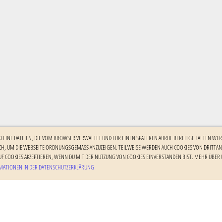
 KLEINE DATEIEN, DIE VOM BROWSER VERWALTET UND FÜR EINEN SPÄTEREN ABRUF BEREITGEHALTEN WER
H, UM DIE WEBSEITE ORDNUNGSGEMÄSS ANZUZEIGEN. TEILWEISE WERDEN AUCH COOKIES VON DRITTANBI
F COOKIES AKZEPTIEREN, WENN DU MIT DER NUTZUNG VON COOKIES EINVERSTANDEN BIST. MEHR ÜBER U
ATIONEN IN DER DATENSCHUTZERKLÄRUNG