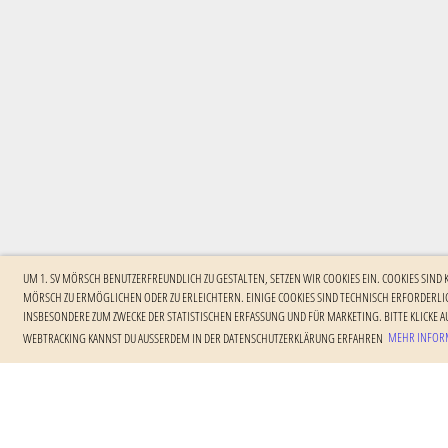
UM 1. SV MÖRSCH BENUTZERFREUNDLICH ZU GESTALTEN, SETZEN WIR COOKIES EIN. COOKIES SIND
MÖRSCH ZU ERMÖGLICHEN ODER ZU ERLEICHTERN. EINIGE COOKIES SIND TECHNISCH ERFORDERLIC
NSBESONDERE ZUM ZWECKE DER STATISTISCHEN ERFASSUNG UND FÜR MARKETING. BITTE KLICKE AU
EBTRACKING KANNST DU AUSSERDEM IN DER DATENSCHUTZERKLÄRUNG ERFAHREN
MEHR INFORM