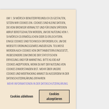
UM 1. SV MÖRSCH BENUTZERFREUNDLICH ZU GESTALTEN,
SETZEN WIR COOKIES EIN. COOKIES SIND KLEINE DATEIEN,
DIE VOM BROWSER VERWALTET UND FÜR EINEN SPÄTEREN
ABRUF BEREITGEHALTEN WERDEN, UM DIE NUTZUNG VON 1.
SV MÖRSCH ZU ERMÖGLICHEN ODER ZU ERLEICHTERN.
EINIGE COOKIES SIND TECHNISCH ERFORDERLICH, UM DIE
WEBSEITE ORDNUNGSGEMÄSS ANZUZEIGEN. TEILWEISE W
ERDEN AUCH COOKIES VON DRITTANBIETERN EINGESETZT, I
NSBESONDERE ZUM ZWECKE DER STATISTISCHEN E
RFASSUNG UND FÜR MARKETING. BITTE KLICKE AUF C
OOKIES AKZEPTIEREN, WENN DU MIT DER NUTZUNG VON C
OOKIES EINVERSTANDEN BIST. MEHR ÜBER UNSERE C
OOKIES UND WEBTRACKING KANNST DU AUSSERDEM IN DER DA
TENSCHUTZERKLÄRUNG ERFAHREN
MEHR INFORMATIONEN IN DER DATENSCHUTZERKLÄRUNG
Cookies
Cookies ablehnen
akzeptieren