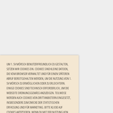
UM 1. SV MÖRSCH BENUTZERFREUNDLICH ZU GESTALTEN,
SETZEN WIR COOKIES EIN. COOKIES SIND KLEINE DATEIEN,
DIE VOM BROWSER VERWALTET UND FÜR EINEN SPÄTEREN
ABRUF BEREITGEHALTEN WERDEN, UM DIE NUTZUNG VON 1.
SV MÖRSCH ZU ERMÖGLICHEN ODER ZU ERLEICHTERN.
EINIGE COOKIES SIND TECHNISCH ERFORDERLICH, UM DIE
WEBSEITE ORDNUNGSGEMÄSS ANZUZEIGEN. TEILWEISE W
ERDEN AUCH COOKIES VON DRITTANBIETERN EINGESETZT, I
NSBESONDERE ZUM ZWECKE DER STATISTISCHEN E
RFASSUNG UND FÜR MARKETING. BITTE KLICKE AUF C
OOKIES AKZEPTIEREN, WENN DU MIT DER NUTZUNG VON C