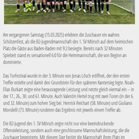
Am vergangenen
Samstag (
15.03.2025
)
erlebten die Zuschauer ein wahres
Schützenfest, als die B2-Jugendmannschaft des 1. SV Mörsch auf dem heimischen
Platz die Gäste aus Baden-Baden mit 9:2 besiegte. Bereits nach 32 Minuten
Spielzeit stand es sensationell 6:0 für die Heimmannschaft, die von Beginn an
dominierte.
Das Torfestival wurde in der 3. Minute von Jonas Lösch eröffnet, der den ersten
Treffer erzielte und damit den Grundstein für den späteren Kantersieg legte. Noah-
Elias Burkart zeigte eine herausragende Leistung und netzte gleich viermal ein – in
der 17., 26., 30. und 61. Minute. Auch Valentin Hertel trug mit zwei Toren (in der
6
.
und
32
. Minute) zum hohen Sieg bei. Henrick Reichart
(58. Minute)
und Giuliano
Mondelli
(73. Minute)
rundeten das Ergebnis mit jeweils einem Treffer ab.
Die B2-Jugend des 1. SV Mörsch zeigte nicht nur eine beeindruckende
Offensivleistung, sondern auch eine geschlossene Mannschaftsleistung, die die
Zuschauer begeisterte. Mit diesem Sieg festigt die Mannschaft ihren Platz i
m