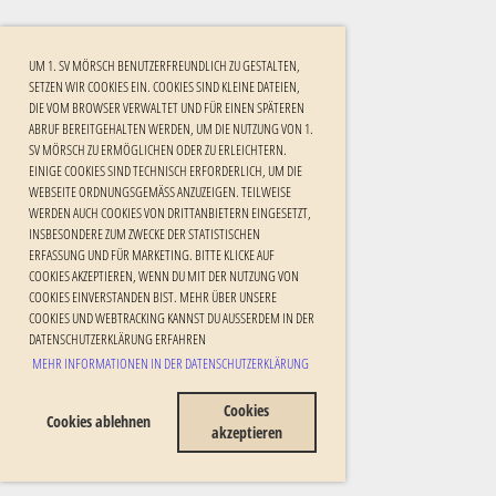
UM 1. SV MÖRSCH BENUTZERFREUNDLICH ZU GESTALTEN,
SETZEN WIR COOKIES EIN. COOKIES SIND KLEINE DATEIEN,
DIE VOM BROWSER VERWALTET UND FÜR EINEN SPÄTEREN
ABRUF BEREITGEHALTEN WERDEN, UM DIE NUTZUNG VON 1.
SV MÖRSCH ZU ERMÖGLICHEN ODER ZU ERLEICHTERN.
EINIGE COOKIES SIND TECHNISCH ERFORDERLICH, UM DIE
WEBSEITE ORDNUNGSGEMÄSS ANZUZEIGEN. TEILWEISE W
ERDEN AUCH COOKIES VON DRITTANBIETERN EINGESETZT, I
NSBESONDERE ZUM ZWECKE DER STATISTISCHEN E
RFASSUNG UND FÜR MARKETING. BITTE KLICKE AUF C
OOKIES AKZEPTIEREN, WENN DU MIT DER NUTZUNG VON C
OOKIES EINVERSTANDEN BIST. MEHR ÜBER UNSERE C
OOKIES UND WEBTRACKING KANNST DU AUSSERDEM IN DER DA
TENSCHUTZERKLÄRUNG ERFAHREN
MEHR INFORMATIONEN IN DER DATENSCHUTZERKLÄRUNG
Cookies
Cookies ablehnen
akzeptieren