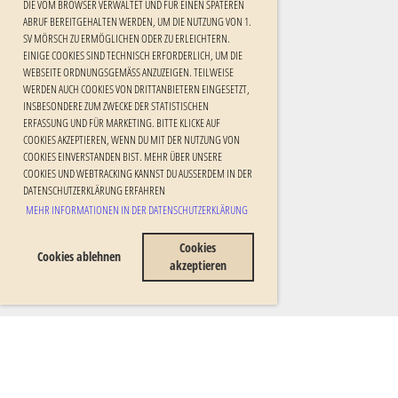
DIE VOM BROWSER VERWALTET UND FÜR EINEN SPÄTEREN
ABRUF BEREITGEHALTEN WERDEN, UM DIE NUTZUNG VON 1.
SV MÖRSCH ZU ERMÖGLICHEN ODER ZU ERLEICHTERN.
EINIGE COOKIES SIND TECHNISCH ERFORDERLICH, UM DIE
WEBSEITE ORDNUNGSGEMÄSS ANZUZEIGEN. TEILWEISE W
ERDEN AUCH COOKIES VON DRITTANBIETERN EINGESETZT, I
NSBESONDERE ZUM ZWECKE DER STATISTISCHEN E
RFASSUNG UND FÜR MARKETING. BITTE KLICKE AUF C
OOKIES AKZEPTIEREN, WENN DU MIT DER NUTZUNG VON C
OOKIES EINVERSTANDEN BIST. MEHR ÜBER UNSERE C
OOKIES UND WEBTRACKING KANNST DU AUSSERDEM IN DER DA
TENSCHUTZERKLÄRUNG ERFAHREN
MEHR INFORMATIONEN IN DER DATENSCHUTZERKLÄRUNG
Cookies
Cookies ablehnen
akzeptieren