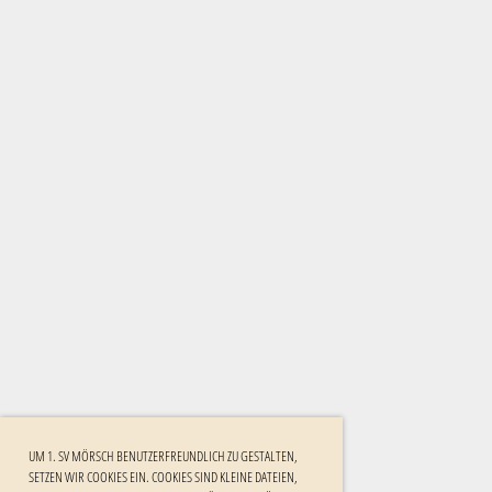
UM 1. SV MÖRSCH BENUTZERFREUNDLICH ZU GESTALTEN,
SETZEN WIR COOKIES EIN. COOKIES SIND KLEINE DATEIEN,