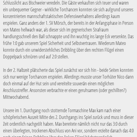
Schlusslicht aus Bischweier veredeln. Die Gäste verkauften sich teuer und waren
ein unbequemer Gegner - wirkliche Torchancen konnten sie sich aufgrund unseres
konzentrierten mannschaftstaktischen Defensivverhaltens allerdings kaum
erspielen. Ganz anders der 1. SV Mörsch, der bereits in der Anfangsphase in Person
von Mateo hellwach war, als dieser sich im gegnerischen Strafraum
handlungsschnell den Ball schnappte und ihn wuchtig ins lange Eck versenkte. Das
frühe 1:0 gab unserem Spiel Sicherheit und Selbstvertrauen. Wiederum Mateo
konnte durch ein unwiderstehliches Dribbling über den rechten Flügel einen
Doppelpack schnüren und auf 2:0 stellen.
In der 2. Halbzeit plätscherte das Spiel zunächst vor sich hin - beide Seiten konnten
sich nur wenige Torchancen erspielen. Allerdings musste unser Torhüter Nico dann
doch einmal auf der Hut sein und vereitelte souverän einen möglichen
Anschlusstreffer. Ansonsten verbrachte er einen geruhsamen (oder gechillten?)
Mittwochabend.
Unsere im 1. Durchgang noch stotternde Tormaschine Max kam nach einer
schöpferischen Auszeit Mitte des 2. Durchgangs ins Spiel zurück und muss in dieser
Zeit ordentlich nachgeölt haben. Max bereitete nämlich nicht nur das 3:0 durch
einen überlegten, trockenen Abschluss von Ani vor, sondern erzielte danach das 4:0