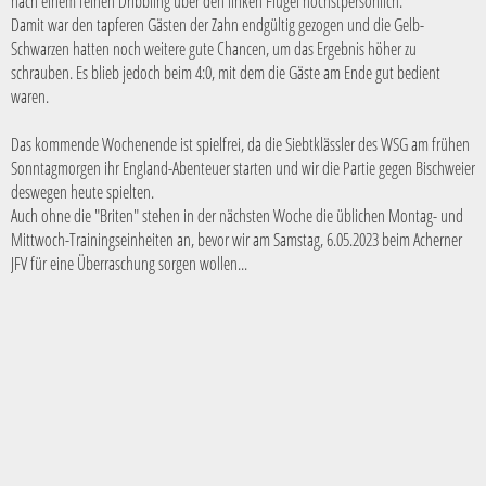
nach einem feinen Dribbling über den linken Flügel höchstpersönlich.
Damit war den tapferen Gästen der Zahn endgültig gezogen und die Gelb-
Schwarzen hatten noch weitere gute Chancen, um das Ergebnis höher zu
schrauben. Es blieb jedoch beim 4:0, mit dem die Gäste am Ende gut bedient
waren.
Das kommende Wochenende ist spielfrei, da die Siebtklässler des WSG am frühen
Sonntagmorgen ihr England-Abenteuer starten und wir die Partie gegen Bischweier
deswegen heute spielten.
Auch ohne die "Briten" stehen in der nächsten Woche die üblichen Montag- und
Mittwoch-Trainingseinheiten an, bevor wir am Samstag, 6.05.2023 beim Acherner
JFV für eine Überraschung sorgen wollen...