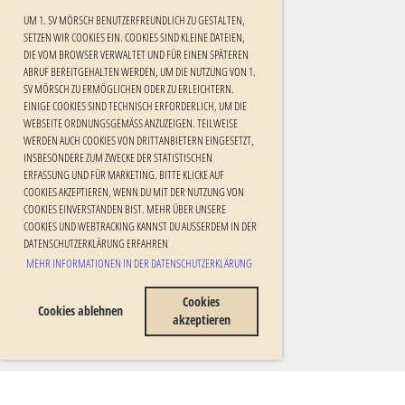
UM 1. SV MÖRSCH BENUTZERFREUNDLICH ZU GESTALTEN,
SETZEN WIR COOKIES EIN. COOKIES SIND KLEINE DATEIEN,
DIE VOM BROWSER VERWALTET UND FÜR EINEN SPÄTEREN
ABRUF BEREITGEHALTEN WERDEN, UM DIE NUTZUNG VON 1.
SV MÖRSCH ZU ERMÖGLICHEN ODER ZU ERLEICHTERN.
EINIGE COOKIES SIND TECHNISCH ERFORDERLICH, UM DIE
WEBSEITE ORDNUNGSGEMÄSS ANZUZEIGEN. TEILWEISE W
ERDEN AUCH COOKIES VON DRITTANBIETERN EINGESETZT, I
NSBESONDERE ZUM ZWECKE DER STATISTISCHEN E
RFASSUNG UND FÜR MARKETING. BITTE KLICKE AUF C
OOKIES AKZEPTIEREN, WENN DU MIT DER NUTZUNG VON C
OOKIES EINVERSTANDEN BIST. MEHR ÜBER UNSERE C
OOKIES UND WEBTRACKING KANNST DU AUSSERDEM IN DER DA
TENSCHUTZERKLÄRUNG ERFAHREN
MEHR INFORMATIONEN IN DER DATENSCHUTZERKLÄRUNG
Cookies
Cookies ablehnen
akzeptieren