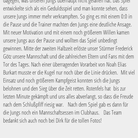
dagegen, was unseren Jungs überhaupt nicht gefallen hat. Das Spiel
entwickelte sich als ein Geduldsspiel und man konnte sehen, dass
unsere Jungs immer mehr verkrampften. So ging es mit einem 0:0 in
die Pause und die Trainer machten den Jungs eine deutliche Ansage.
Mit neuer Motivation und mit einem noch größerem Willen kamen
unsere Jungs aus der Pause und wollten das Spiel unbedingt
gewinnen. Mitte der zweiten Halbzeit erlöste unser Stürmer Frederick
Götz unsere Mannschaft und die zahlreichen Eltern und Fans mit dem
Tor des Tages. Nach einer überragenden Vorarbeit von Noah Elias
Burkart musste er die Kugel nur noch über die Linie drücken. Mit viel
Einsatz und noch größerem Kampfgeist konnten sich die Jungs
belohnen und den Sieg über die Zeit retten. Rotenfels hat bis zur
letzten Minute gekämpft und uns alles abverlangt, so dass die Freude
nach dem Schlußpfiff riesig war. Nach dem Spiel gab es dann für
die Jungs noch ein Mannschaftsessen im Clubhaus. Das Team
bedankt sich auch noch bei Dirk für die tollen Fotos!