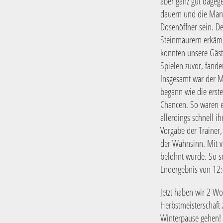
aber ganz gut dagege
dauern und die Manns
Dosenöffner sein. D
Steinmaurern erkämp
konnten unsere Gäste
Spielen zuvor, fande
Insgesamt war der Ma
begann wie die erste
Chancen. So waren e
allerdings schnell i
Vorgabe der Trainer
der Wahnsinn. Mit v
belohnt wurde. So so
Endergebnis von 12:
Jetzt haben wir 2 W
Herbstmeisterschaft 
Winterpause gehen