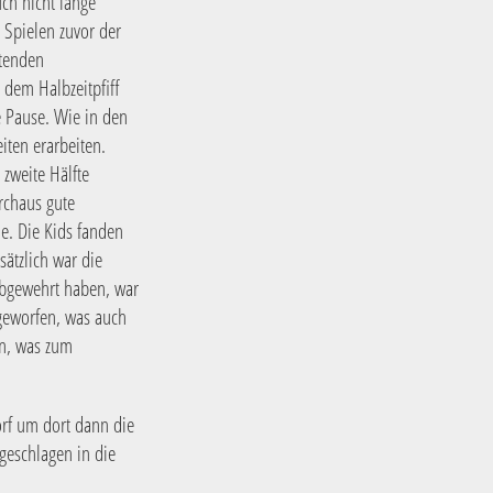
ch nicht lange
 Spielen zuvor der
ltenden
dem Halbzeitpfiff
e Pause. Wie in den
iten erarbeiten.
zweite Hälfte
rchaus gute
e. Die Kids fanden
sätzlich war die
abgewehrt haben, war
 geworfen, was auch
en, was zum
orf um dort dann die
ngeschlagen in die