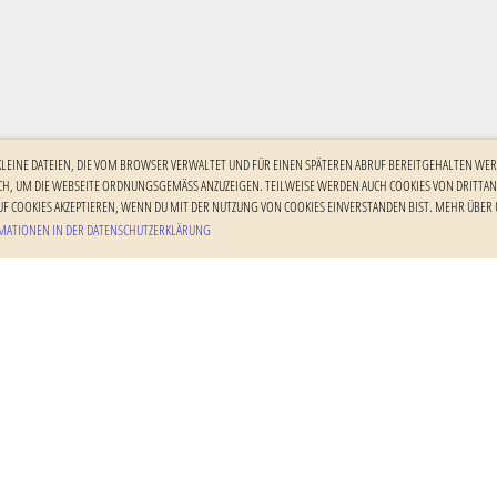
 KLEINE DATEIEN, DIE VOM BROWSER VERWALTET UND FÜR EINEN SPÄTEREN ABRUF BEREITGEHALTEN WER
H, UM DIE WEBSEITE ORDNUNGSGEMÄSS ANZUZEIGEN. TEILWEISE WERDEN AUCH COOKIES VON DRITTANBI
F COOKIES AKZEPTIEREN, WENN DU MIT DER NUTZUNG VON COOKIES EINVERSTANDEN BIST. MEHR ÜBER U
ATIONEN IN DER DATENSCHUTZERKLÄRUNG