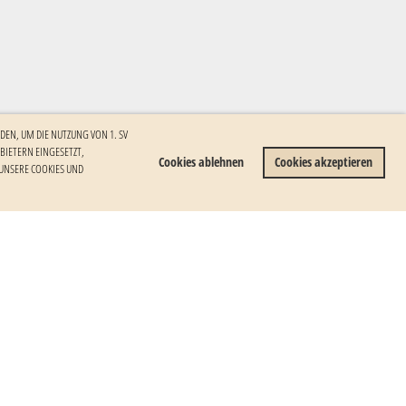
DEN, UM DIE NUTZUNG VON 1. SV
ETERN EINGESETZT, I
Cookies ablehnen
Cookies akzeptieren
NSERE COOKIES UND W