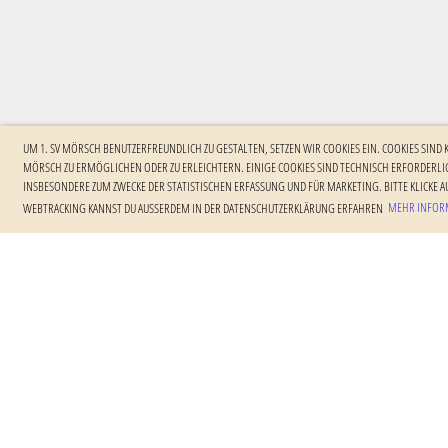
UM 1. SV MÖRSCH BENUTZERFREUNDLICH ZU GESTALTEN, SETZEN WIR COOKIES EIN. COOKIES SIND
MÖRSCH ZU ERMÖGLICHEN ODER ZU ERLEICHTERN. EINIGE COOKIES SIND TECHNISCH ERFORDERLIC
NSBESONDERE ZUM ZWECKE DER STATISTISCHEN ERFASSUNG UND FÜR MARKETING. BITTE KLICKE AU
EBTRACKING KANNST DU AUSSERDEM IN DER DATENSCHUTZERKLÄRUNG ERFAHREN
MEHR INFORM