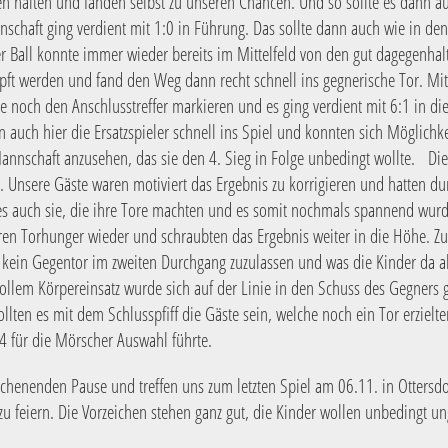
n halten und fanden selbst zu unseren Chancen. Und so sollte es dann au
chaft ging verdient mit 1:0 in Führung. Das sollte dann auch wie in den
er Ball konnte immer wieder bereits im Mittelfeld von den gut dagegenha
ft werden und fand den Weg dann recht schnell ins gegnerische Tor. Mit 
 noch den Anschlusstreffer markieren und es ging verdient mit 6:1 in di
n auch hier die Ersatzspieler schnell ins Spiel und konnten sich Möglichke
nnschaft anzusehen, das sie den 4. Sieg in Folge unbedingt wollte. Die 
. Unsere Gäste waren motiviert das Ergebnis zu korrigieren und hatten du
s auch sie, die ihre Tore machten und es somit nochmals spannend wurd
hren Torhunger wieder und schraubten das Ergebnis weiter in die Höhe. Zu
, kein Gegentor im zweiten Durchgang zuzulassen und was die Kinder da 
ollem Körpereinsatz wurde sich auf der Linie in den Schuss des Gegners
llten es mit dem Schlusspfiff die Gäste sein, welche noch ein Tor erzielt
4 für die Mörscher Auswahl führte.
ochenenden Pause und treffen uns zum letzten Spiel am 06.11. in Ottersd
zu feiern. Die Vorzeichen stehen ganz gut, die Kinder wollen unbedingt u
!