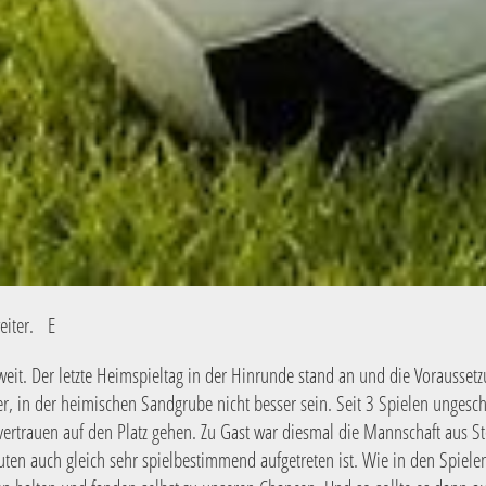
eiter. E
weit. Der letzte Heimspieltag in der Hinrunde stand an und die Vorausset
r, in der heimischen Sandgrube nicht besser sein. Seit 3 Spielen ungesc
tvertrauen auf den Platz gehen. Zu Gast war diesmal die Mannschaft aus S
ten auch gleich sehr spielbestimmend aufgetreten ist. Wie in den Spiele