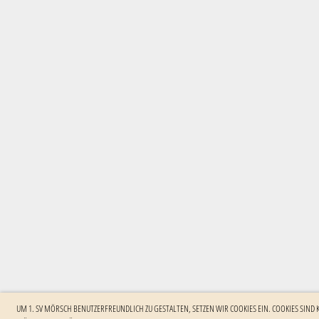
UM 1. SV MÖRSCH BENUTZERFREUNDLICH ZU GESTALTEN, SETZEN WIR COOKIES EIN. COOKIES SIND