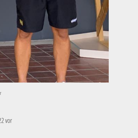
er
22 vor