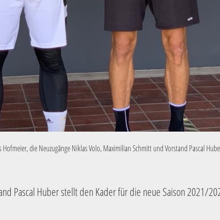
hris Hofmeier, die Neuzugänge Niklas Volo, Maximilian Schmitt und Vorstand Pascal Hub
and Pascal Huber stellt den Kader für die neue Saison 2021/20