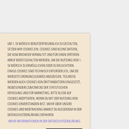
UM 1. SV MÖRSCH BENUTZERFREUNDLICH ZU GESTALTEN,
SETZEN WIR COOKIES EIN. COOKIES SIND KLEINE DATEIEN,
DIE VOM BROWSER VERWALTET UND FÜR EINEN SPÄTEREN
ABRUF BEREITGEHALTEN WERDEN, UM DIE NUTZUNG VON 1.
SV MÖRSCH ZU ERMÖGLICHEN ODER ZU ERLEICHTERN.
EINIGE COOKIES SIND TECHNISCH ERFORDERLICH, UM DIE
WEBSEITE ORDNUNGSGEMÄSS ANZUZEIGEN. TEILWEISE W
ERDEN AUCH COOKIES VON DRITTANBIETERN EINGESETZT, I
NSBESONDERE ZUM ZWECKE DER STATISTISCHEN E
RFASSUNG UND FÜR MARKETING. BITTE KLICKE AUF C
OOKIES AKZEPTIEREN, WENN DU MIT DER NUTZUNG VON C
OOKIES EINVERSTANDEN BIST. MEHR ÜBER UNSERE C
OOKIES UND WEBTRACKING KANNST DU AUSSERDEM IN DER DA
TENSCHUTZERKLÄRUNG ERFAHREN
MEHR INFORMATIONEN IN DER DATENSCHUTZERKLÄRUNG