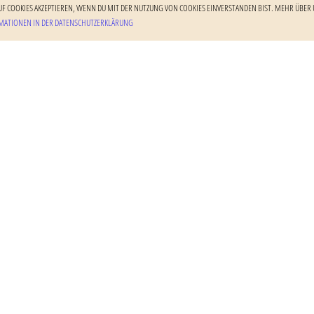
F COOKIES AKZEPTIEREN, WENN DU MIT DER NUTZUNG VON COOKIES EINVERSTANDEN BIST. MEHR ÜBER U
ATIONEN IN DER DATENSCHUTZERKLÄRUNG