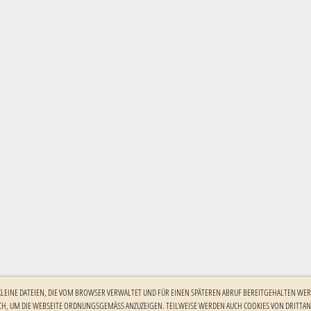
 KLEINE DATEIEN, DIE VOM BROWSER VERWALTET UND FÜR EINEN SPÄTEREN ABRUF BEREITGEHALTEN WER
H, UM DIE WEBSEITE ORDNUNGSGEMÄSS ANZUZEIGEN. TEILWEISE WERDEN AUCH COOKIES VON DRITTANBI