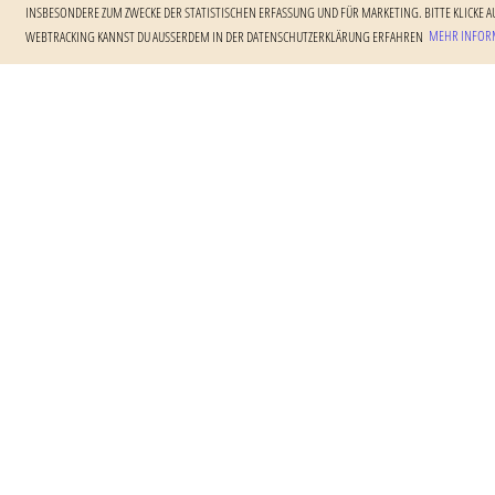
NSBESONDERE ZUM ZWECKE DER STATISTISCHEN ERFASSUNG UND FÜR MARKETING. BITTE KLICKE AU
EBTRACKING KANNST DU AUSSERDEM IN DER DATENSCHUTZERKLÄRUNG ERFAHREN
MEHR INFORM