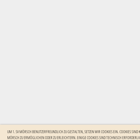
UM 1. SV MÖRSCH BENUTZERFREUNDLICH ZU GESTALTEN, SETZEN WIR COOKIES EIN. COOKIES SIND
MÖRSCH ZU ERMÖGLICHEN ODER ZU ERLEICHTERN. EINIGE COOKIES SIND TECHNISCH ERFORDERLIC