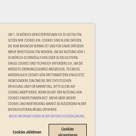
UM 1. SV MÖRSCH BENUTZERFREUNDLICH ZU GESTALTEN,
SETZEN WIR COOKIES EIN. COOKIES SIND KLEINE DATEIEN,
DIE VOM BROWSER VERWALTET UND FÜR EINEN SPÄTEREN
ABRUF BEREITGEHALTEN WERDEN, UM DIE NUTZUNG VON 1.
SV MÖRSCH ZU ERMÖGLICHEN ODER ZU ERLEICHTERN.
EINIGE COOKIES SIND TECHNISCH ERFORDERLICH, UM DIE
WEBSEITE ORDNUNGSGEMÄSS ANZUZEIGEN. TEILWEISE W
ERDEN AUCH COOKIES VON DRITTANBIETERN EINGESETZT, I
NSBESONDERE ZUM ZWECKE DER STATISTISCHEN E
RFASSUNG UND FÜR MARKETING. BITTE KLICKE AUF C
OOKIES AKZEPTIEREN, WENN DU MIT DER NUTZUNG VON C
OOKIES EINVERSTANDEN BIST. MEHR ÜBER UNSERE C
OOKIES UND WEBTRACKING KANNST DU AUSSERDEM IN DER DA
TENSCHUTZERKLÄRUNG ERFAHREN
MEHR INFORMATIONEN IN DER DATENSCHUTZERKLÄRUNG
Cookies
Cookies ablehnen
akzeptieren