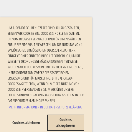
UM 1. SV MÖRSCH BENUTZERFREUNDLICH ZU GESTALTEN,
SETZEN WIR COOKIES EIN. COOKIES SIND KLEINE DATEIEN,
DIE VOM BROWSER VERWALTET UND FÜR EINEN SPÄTEREN
ABRUF BEREITGEHALTEN WERDEN, UM DIE NUTZUNG VON 1.
SV MÖRSCH ZU ERMÖGLICHEN ODER ZU ERLEICHTERN.
EINIGE COOKIES SIND TECHNISCH ERFORDERLICH, UM DIE
WEBSEITE ORDNUNGSGEMÄSS ANZUZEIGEN. TEILWEISE W
ERDEN AUCH COOKIES VON DRITTANBIETERN EINGESETZT, I
NSBESONDERE ZUM ZWECKE DER STATISTISCHEN E
RFASSUNG UND FÜR MARKETING. BITTE KLICKE AUF C
OOKIES AKZEPTIEREN, WENN DU MIT DER NUTZUNG VON C
OOKIES EINVERSTANDEN BIST. MEHR ÜBER UNSERE C
OOKIES UND WEBTRACKING KANNST DU AUSSERDEM IN DER DA
TENSCHUTZERKLÄRUNG ERFAHREN
MEHR INFORMATIONEN IN DER DATENSCHUTZERKLÄRUNG
Cookies
Cookies ablehnen
akzeptieren