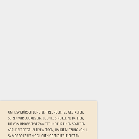
UM 1. SV MÖRSCH BENUTZERFREUNDLICH ZU GESTALTEN,
SETZEN WIR COOKIES EIN. COOKIES SIND KLEINE DATEIEN,
DIE VOM BROWSER VERWALTET UND FÜR EINEN SPÄTEREN
ABRUF BEREITGEHALTEN WERDEN, UM DIE NUTZUNG VON 1.
SV MÖRSCH ZU ERMÖGLICHEN ODER ZU ERLEICHTERN.