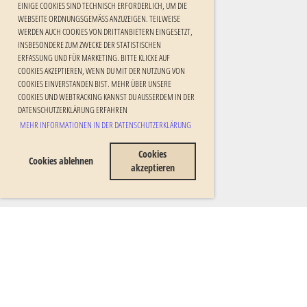
EINIGE COOKIES SIND TECHNISCH ERFORDERLICH, UM DIE
WEBSEITE ORDNUNGSGEMÄSS ANZUZEIGEN. TEILWEISE W
ERDEN AUCH COOKIES VON DRITTANBIETERN EINGESETZT, I
NSBESONDERE ZUM ZWECKE DER STATISTISCHEN E
RFASSUNG UND FÜR MARKETING. BITTE KLICKE AUF C
OOKIES AKZEPTIEREN, WENN DU MIT DER NUTZUNG VON C
OOKIES EINVERSTANDEN BIST. MEHR ÜBER UNSERE C
OOKIES UND WEBTRACKING KANNST DU AUSSERDEM IN DER DA
TENSCHUTZERKLÄRUNG ERFAHREN
MEHR INFORMATIONEN IN DER DATENSCHUTZERKLÄRUNG
Cookies
Cookies ablehnen
akzeptieren