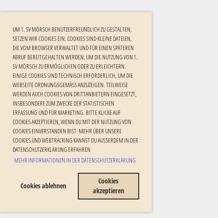
UM 1. SV MÖRSCH BENUTZERFREUNDLICH ZU GESTALTEN,
SETZEN WIR COOKIES EIN. COOKIES SIND KLEINE DATEIEN,
DIE VOM BROWSER VERWALTET UND FÜR EINEN SPÄTEREN
ABRUF BEREITGEHALTEN WERDEN, UM DIE NUTZUNG VON 1.
SV MÖRSCH ZU ERMÖGLICHEN ODER ZU ERLEICHTERN.
EINIGE COOKIES SIND TECHNISCH ERFORDERLICH, UM DIE
WEBSEITE ORDNUNGSGEMÄSS ANZUZEIGEN. TEILWEISE W
ERDEN AUCH COOKIES VON DRITTANBIETERN EINGESETZT, I
NSBESONDERE ZUM ZWECKE DER STATISTISCHEN E
RFASSUNG UND FÜR MARKETING. BITTE KLICKE AUF C
OOKIES AKZEPTIEREN, WENN DU MIT DER NUTZUNG VON C
OOKIES EINVERSTANDEN BIST. MEHR ÜBER UNSERE C
OOKIES UND WEBTRACKING KANNST DU AUSSERDEM IN DER DA
TENSCHUTZERKLÄRUNG ERFAHREN
MEHR INFORMATIONEN IN DER DATENSCHUTZERKLÄRUNG
Cookies
Cookies ablehnen
akzeptieren