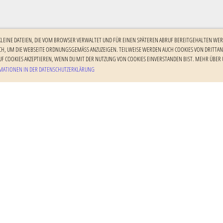
 KLEINE DATEIEN, DIE VOM BROWSER VERWALTET UND FÜR EINEN SPÄTEREN ABRUF BEREITGEHALTEN WER
H, UM DIE WEBSEITE ORDNUNGSGEMÄSS ANZUZEIGEN. TEILWEISE WERDEN AUCH COOKIES VON DRITTANBI
F COOKIES AKZEPTIEREN, WENN DU MIT DER NUTZUNG VON COOKIES EINVERSTANDEN BIST. MEHR ÜBER U
ATIONEN IN DER DATENSCHUTZERKLÄRUNG