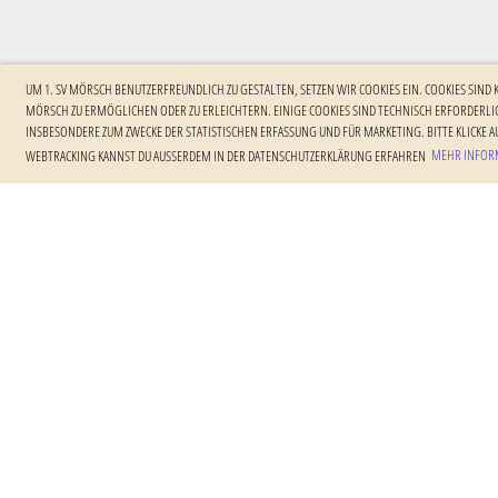
UM 1. SV MÖRSCH BENUTZERFREUNDLICH ZU GESTALTEN, SETZEN WIR COOKIES EIN. COOKIES SIND
MÖRSCH ZU ERMÖGLICHEN ODER ZU ERLEICHTERN. EINIGE COOKIES SIND TECHNISCH ERFORDERLIC
NSBESONDERE ZUM ZWECKE DER STATISTISCHEN ERFASSUNG UND FÜR MARKETING. BITTE KLICKE AU
EBTRACKING KANNST DU AUSSERDEM IN DER DATENSCHUTZERKLÄRUNG ERFAHREN
MEHR INFORM