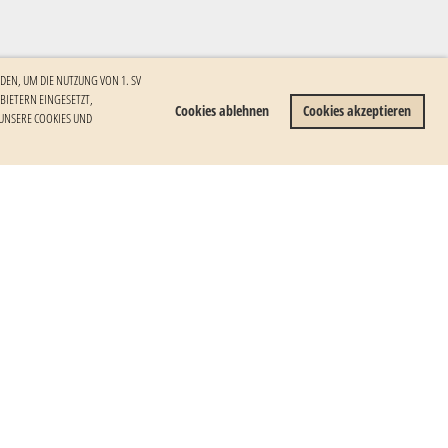
DEN, UM DIE NUTZUNG VON 1. SV
ETERN EINGESETZT, I
Cookies ablehnen
Cookies akzeptieren
NSERE COOKIES UND W