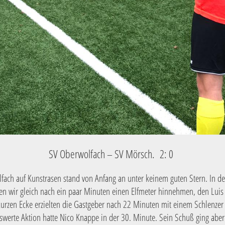
SV Oberwolfach – SV Mörsch. 2: 0
fach auf Kunstrasen stand von Anfang an unter keinem guten Stern. In der
n wir gleich nach ein paar Minuten einen Elfmeter hinnehmen, den Luis
kurzen Ecke erzielten die Gastgeber nach 22 Minuten mit einem Schlenzer
swerte Aktion hatte Nico Knappe in der 30. Minute. Sein Schuß ging abe