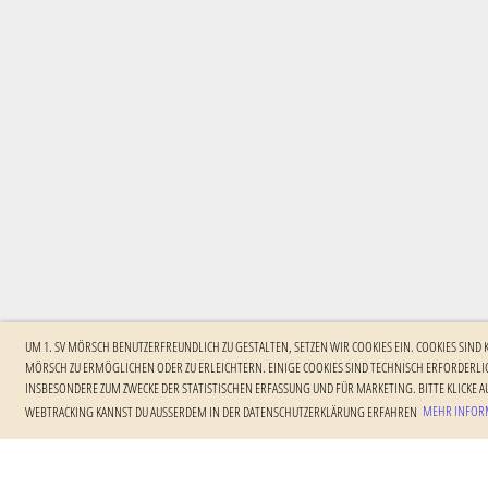
UM 1. SV MÖRSCH BENUTZERFREUNDLICH ZU GESTALTEN, SETZEN WIR COOKIES EIN. COOKIES SIND
MÖRSCH ZU ERMÖGLICHEN ODER ZU ERLEICHTERN. EINIGE COOKIES SIND TECHNISCH ERFORDERLIC
NSBESONDERE ZUM ZWECKE DER STATISTISCHEN ERFASSUNG UND FÜR MARKETING. BITTE KLICKE AU
EBTRACKING KANNST DU AUSSERDEM IN DER DATENSCHUTZERKLÄRUNG ERFAHREN
MEHR INFORM