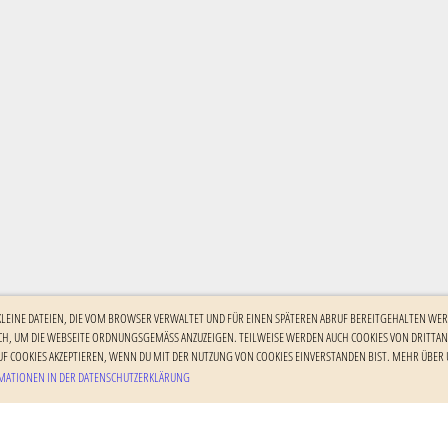
 KLEINE DATEIEN, DIE VOM BROWSER VERWALTET UND FÜR EINEN SPÄTEREN ABRUF BEREITGEHALTEN WER
H, UM DIE WEBSEITE ORDNUNGSGEMÄSS ANZUZEIGEN. TEILWEISE WERDEN AUCH COOKIES VON DRITTANBI
F COOKIES AKZEPTIEREN, WENN DU MIT DER NUTZUNG VON COOKIES EINVERSTANDEN BIST. MEHR ÜBER U
ATIONEN IN DER DATENSCHUTZERKLÄRUNG