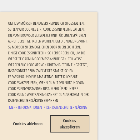
UM 1. SV MÖRSCH BENUTZERFREUNDLICH ZU GESTALTEN,
SETZEN WIR COOKIES EIN. COOKIES SIND KLEINE DATEIEN,
DIE VOM BROWSER VERWALTET UND FÜR EINEN SPÄTEREN
ABRUF BEREITGEHALTEN WERDEN, UM DIE NUTZUNG VON 1.
SV MÖRSCH ZU ERMÖGLICHEN ODER ZU ERLEICHTERN.
EINIGE COOKIES SIND TECHNISCH ERFORDERLICH, UM DIE
WEBSEITE ORDNUNGSGEMÄSS ANZUZEIGEN. TEILWEISE W
ERDEN AUCH COOKIES VON DRITTANBIETERN EINGESETZT, I
NSBESONDERE ZUM ZWECKE DER STATISTISCHEN E
RFASSUNG UND FÜR MARKETING. BITTE KLICKE AUF C
OOKIES AKZEPTIEREN, WENN DU MIT DER NUTZUNG VON C
OOKIES EINVERSTANDEN BIST. MEHR ÜBER UNSERE C
OOKIES UND WEBTRACKING KANNST DU AUSSERDEM IN DER DA
TENSCHUTZERKLÄRUNG ERFAHREN
MEHR INFORMATIONEN IN DER DATENSCHUTZERKLÄRUNG
Cookies
Cookies ablehnen
akzeptieren