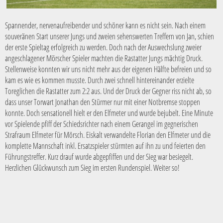
Spannender, nervenaufreibender und schöner kann es nicht sein. Nach einem
souveränen Start unserer Jungs und zweien sehenswerten Treffern von Jan, schien
der erste Spieltag erfolgreich zu werden. Doch nach der Auswechslung zweier
angeschlagener Mörscher Spieler machten die Rastatter Jungs mächtig Druck.
Stellenweise konnten wir uns nicht mehr aus der eigenen Hälfte befreien und so
kam es wie es kommen musste. Durch zwei schnell hintereinander erzielte
Toreglichen die Rastatter zum 2:2 aus. Und der Druck der Gegner riss nicht ab, so
dass unser Torwart Jonathan den Stürmer nur mit einer Notbremse stoppen
konnte. Doch sensationell hielt er den Elfmeter und wurde bejubelt. Eine Minute
vor Spielende pfiff der Schiedsrichter nach einem Gerangel im gegnerischen
Strafraum Elfmeter für Mörsch. Eiskalt verwandelte Florian den Elfmeter und die
komplette Mannschaft inkl. Ersatzspieler stürmten auf ihn zu und feierten den
Führungstreffer. Kurz drauf wurde abgepfiffen und der Sieg war besiegelt.
Herzlichen Glückwunsch zum Sieg im ersten Rundenspiel. Weiter so!