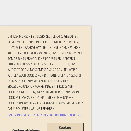
UM 1. SV MÖRSCH BENUTZERFREUNDLICH ZU GESTALTEN,
SETZEN WIR COOKIES EIN. COOKIES SIND KLEINE DATEIEN,
DIE VOM BROWSER VERWALTET UND FÜR EINEN SPÄTEREN
ABRUF BEREITGEHALTEN WERDEN, UM DIE NUTZUNG VON 1.
SV MÖRSCH ZU ERMÖGLICHEN ODER ZU ERLEICHTERN.
EINIGE COOKIES SIND TECHNISCH ERFORDERLICH, UM DIE
WEBSEITE ORDNUNGSGEMÄSS ANZUZEIGEN. TEILWEISE W
ERDEN AUCH COOKIES VON DRITTANBIETERN EINGESETZT, I
NSBESONDERE ZUM ZWECKE DER STATISTISCHEN E
RFASSUNG UND FÜR MARKETING. BITTE KLICKE AUF C
OOKIES AKZEPTIEREN, WENN DU MIT DER NUTZUNG VON C
OOKIES EINVERSTANDEN BIST. MEHR ÜBER UNSERE C
OOKIES UND WEBTRACKING KANNST DU AUSSERDEM IN DER DA
TENSCHUTZERKLÄRUNG ERFAHREN
MEHR INFORMATIONEN IN DER DATENSCHUTZERKLÄRUNG
Cookies
Cookies ablehnen