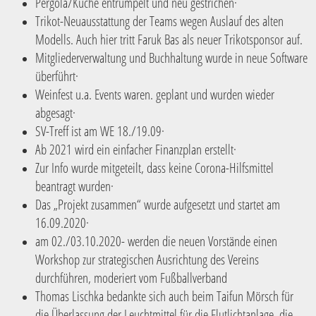
Pergola/Küche entrümpelt und neu gestrichen·
Trikot-Neuausstattung der Teams wegen Auslauf des alten
Modells. Auch hier tritt Faruk Bas als neuer Trikotsponsor auf.
Mitgliederverwaltung und Buchhaltung wurde in neue Software
überführt·
Weinfest u.a. Events waren. geplant und wurden wieder
abgesagt·
SV-Treff ist am WE 18./19.09·
Ab 2021 wird ein einfacher Finanzplan erstellt·
Zur Info wurde mitgeteilt, dass keine Corona-Hilfsmittel
beantragt wurden·
Das „Projekt zusammen“ wurde aufgesetzt und startet am
16.09.2020·
a
m 02./03.10.2020- werden die neuen Vorstände einen
Workshop zur strategischen Ausrichtung des Vereins
durchführen, moderiert vom Fußballverband
Thomas Lischka bedankte sich auch beim Taifun Mörsch für
die Überlassung der Leuchtmittel für die Flutlichtanlage, die