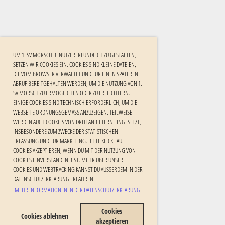
UM 1. SV MÖRSCH BENUTZERFREUNDLICH ZU GESTALTEN,
SETZEN WIR COOKIES EIN. COOKIES SIND KLEINE DATEIEN,
DIE VOM BROWSER VERWALTET UND FÜR EINEN SPÄTEREN
ABRUF BEREITGEHALTEN WERDEN, UM DIE NUTZUNG VON 1.
SV MÖRSCH ZU ERMÖGLICHEN ODER ZU ERLEICHTERN.
EINIGE COOKIES SIND TECHNISCH ERFORDERLICH, UM DIE
WEBSEITE ORDNUNGSGEMÄSS ANZUZEIGEN. TEILWEISE W
ERDEN AUCH COOKIES VON DRITTANBIETERN EINGESETZT, I
NSBESONDERE ZUM ZWECKE DER STATISTISCHEN E
RFASSUNG UND FÜR MARKETING. BITTE KLICKE AUF C
OOKIES AKZEPTIEREN, WENN DU MIT DER NUTZUNG VON C
OOKIES EINVERSTANDEN BIST. MEHR ÜBER UNSERE C
OOKIES UND WEBTRACKING KANNST DU AUSSERDEM IN DER DA
TENSCHUTZERKLÄRUNG ERFAHREN
MEHR INFORMATIONEN IN DER DATENSCHUTZERKLÄRUNG
Cookies
Cookies ablehnen
akzeptieren