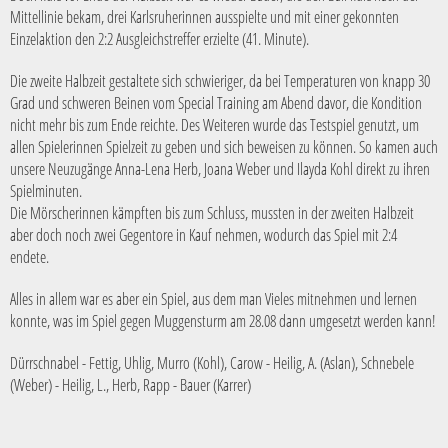
Mittellinie bekam, drei Karlsruherinnen ausspielte und mit einer gekonnten
Einzelaktion den 2:2 Ausgleichstreffer erzielte (41. Minute).
Die zweite Halbzeit gestaltete sich schwieriger, da bei Temperaturen von knapp 30
Grad und schweren Beinen vom Special Training am Abend davor, die Kondition
nicht mehr bis zum Ende reichte. Des Weiteren wurde das Testspiel genutzt, um
allen Spielerinnen Spielzeit zu geben und sich beweisen zu können. So kamen auch
unsere Neuzugänge Anna-Lena Herb, Joana Weber und Ilayda Kohl direkt zu ihren
Spielminuten.
Die Mörscherinnen kämpften bis zum Schluss, mussten in der zweiten Halbzeit
aber doch noch zwei Gegentore in Kauf nehmen, wodurch das Spiel mit 2:4
endete.
Alles in allem war es aber ein Spiel, aus dem man Vieles mitnehmen und lernen
konnte, was im Spiel gegen Muggensturm am 28.08 dann umgesetzt werden kann!
Dürrschnabel - Fettig, Uhlig, Murro (Kohl), Carow - Heilig, A. (Aslan), Schnebele
(Weber) - Heilig, L., Herb, Rapp - Bauer (Karrer)