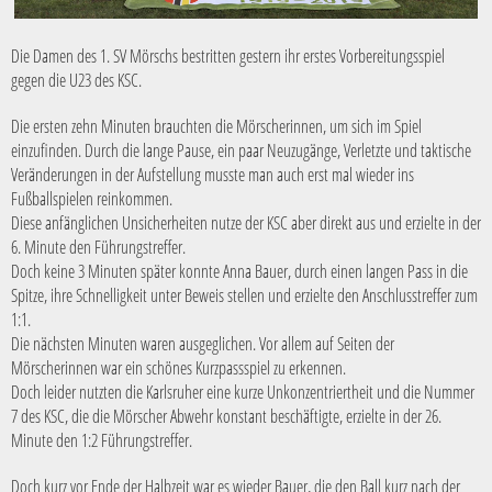
Die Damen des 1. SV Mörschs bestritten gestern ihr erstes Vorbereitungsspiel
gegen die U23 des KSC.
Die ersten zehn Minuten brauchten die Mörscherinnen, um sich im Spiel
einzufinden. Durch die lange Pause, ein paar Neuzugänge, Verletzte und taktische
Veränderungen in der Aufstellung musste man auch erst mal wieder ins
Fußballspielen reinkommen.
Diese anfänglichen Unsicherheiten nutze der KSC aber direkt aus und erzielte in der
6. Minute den Führungstreffer.
Doch keine 3 Minuten später konnte Anna Bauer, durch einen langen Pass in die
Spitze, ihre Schnelligkeit unter Beweis stellen und erzielte den Anschlusstreffer zum
1:1.
Die nächsten Minuten waren ausgeglichen. Vor allem auf Seiten der
Mörscherinnen war ein schönes Kurzpassspiel zu erkennen.
Doch leider nutzten die Karlsruher eine kurze Unkonzentriertheit und die Nummer
7 des KSC, die die Mörscher Abwehr konstant beschäftigte, erzielte in der 26.
Minute den 1:2 Führungstreffer.
Doch kurz vor Ende der Halbzeit war es wieder Bauer, die den Ball kurz nach der