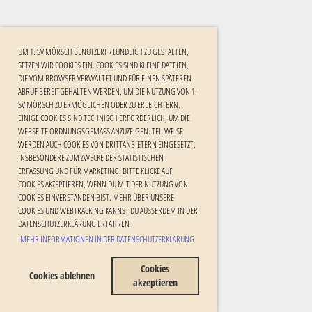
UM 1. SV MÖRSCH BENUTZERFREUNDLICH ZU GESTALTEN,
SETZEN WIR COOKIES EIN. COOKIES SIND KLEINE DATEIEN,
DIE VOM BROWSER VERWALTET UND FÜR EINEN SPÄTEREN
ABRUF BEREITGEHALTEN WERDEN, UM DIE NUTZUNG VON 1.
SV MÖRSCH ZU ERMÖGLICHEN ODER ZU ERLEICHTERN.
EINIGE COOKIES SIND TECHNISCH ERFORDERLICH, UM DIE
WEBSEITE ORDNUNGSGEMÄSS ANZUZEIGEN. TEILWEISE W
ERDEN AUCH COOKIES VON DRITTANBIETERN EINGESETZT, I
NSBESONDERE ZUM ZWECKE DER STATISTISCHEN E
RFASSUNG UND FÜR MARKETING. BITTE KLICKE AUF C
OOKIES AKZEPTIEREN, WENN DU MIT DER NUTZUNG VON C
OOKIES EINVERSTANDEN BIST. MEHR ÜBER UNSERE C
OOKIES UND WEBTRACKING KANNST DU AUSSERDEM IN DER DA
TENSCHUTZERKLÄRUNG ERFAHREN
MEHR INFORMATIONEN IN DER DATENSCHUTZERKLÄRUNG
Cookies
Cookies ablehnen
akzeptieren