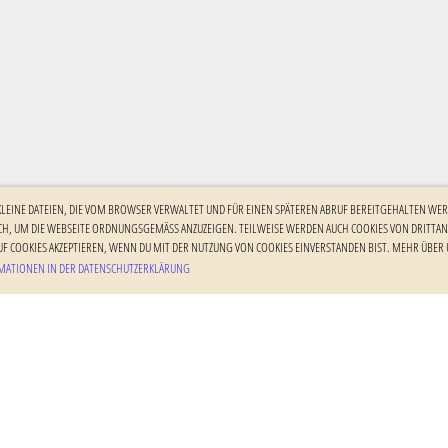
 KLEINE DATEIEN, DIE VOM BROWSER VERWALTET UND FÜR EINEN SPÄTEREN ABRUF BEREITGEHALTEN WER
H, UM DIE WEBSEITE ORDNUNGSGEMÄSS ANZUZEIGEN. TEILWEISE WERDEN AUCH COOKIES VON DRITTANBI
F COOKIES AKZEPTIEREN, WENN DU MIT DER NUTZUNG VON COOKIES EINVERSTANDEN BIST. MEHR ÜBER U
ATIONEN IN DER DATENSCHUTZERKLÄRUNG