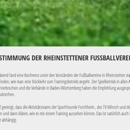
STIMMUNG DER RHEINSTETTENER FUSSBALLVEREI
bend fand eine Konferenz unter den Vorständen der Fußballvereine in Rheinstetten statt
nden, wie man eine Rückkehr zum Trainingsbetrieb angeht. Der Spielbetrieb in allen A
a unterbrochen und die Verbände in Baden-Württemberg haben die Empfehlung ausgespr
bzubrechen.
 geeinigt, dass die Aktivitätsteams der Sportfreunde Forchheim , des TV Mörsch und de
en und dann klären, wie es mit einem Training aussehen könnte. Das ist natürlich auch 
e abhängig.