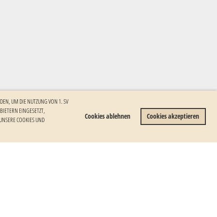
DEN, UM DIE NUTZUNG VON 1. SV
ETERN EINGESETZT, I
Cookies ablehnen
Cookies akzeptieren
NSERE COOKIES UND W