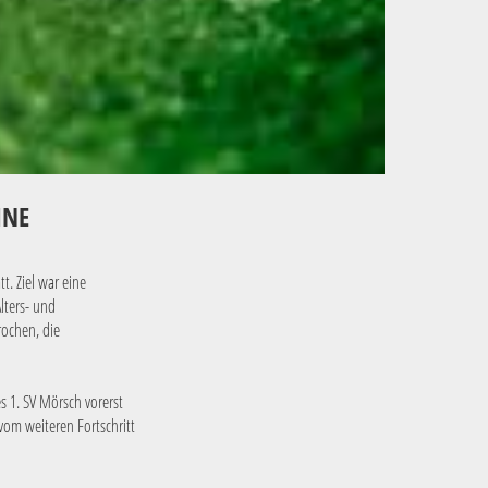
NE
. Ziel war eine
lters- und
ochen, die
s 1. SV Mörsch vorerst
vom weiteren Fortschritt