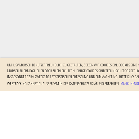
UM 1. SV MÖRSCH BENUTZERFREUNDLICH ZU GESTALTEN, SETZEN WIR COOKIES EIN. COOKIES SIND
MÖRSCH ZU ERMÖGLICHEN ODER ZU ERLEICHTERN. EINIGE COOKIES SIND TECHNISCH ERFORDERLIC
NSBESONDERE ZUM ZWECKE DER STATISTISCHEN ERFASSUNG UND FÜR MARKETING. BITTE KLICKE AU
EBTRACKING KANNST DU AUSSERDEM IN DER DATENSCHUTZERKLÄRUNG ERFAHREN
MEHR INFORM