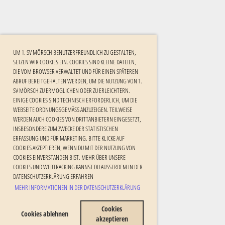
UM 1. SV MÖRSCH BENUTZERFREUNDLICH ZU GESTALTEN,
SETZEN WIR COOKIES EIN. COOKIES SIND KLEINE DATEIEN,
DIE VOM BROWSER VERWALTET UND FÜR EINEN SPÄTEREN
ABRUF BEREITGEHALTEN WERDEN, UM DIE NUTZUNG VON 1.
SV MÖRSCH ZU ERMÖGLICHEN ODER ZU ERLEICHTERN.
EINIGE COOKIES SIND TECHNISCH ERFORDERLICH, UM DIE
WEBSEITE ORDNUNGSGEMÄSS ANZUZEIGEN. TEILWEISE W
ERDEN AUCH COOKIES VON DRITTANBIETERN EINGESETZT, I
NSBESONDERE ZUM ZWECKE DER STATISTISCHEN E
RFASSUNG UND FÜR MARKETING. BITTE KLICKE AUF C
OOKIES AKZEPTIEREN, WENN DU MIT DER NUTZUNG VON C
OOKIES EINVERSTANDEN BIST. MEHR ÜBER UNSERE C
OOKIES UND WEBTRACKING KANNST DU AUSSERDEM IN DER DA
TENSCHUTZERKLÄRUNG ERFAHREN
MEHR INFORMATIONEN IN DER DATENSCHUTZERKLÄRUNG
Cookies
Cookies ablehnen
akzeptieren