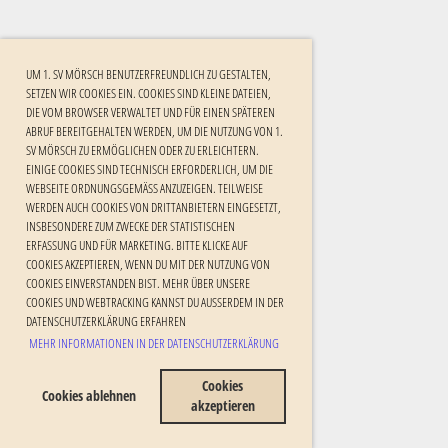
UM 1. SV MÖRSCH BENUTZERFREUNDLICH ZU GESTALTEN,
SETZEN WIR COOKIES EIN. COOKIES SIND KLEINE DATEIEN,
DIE VOM BROWSER VERWALTET UND FÜR EINEN SPÄTEREN
ABRUF BEREITGEHALTEN WERDEN, UM DIE NUTZUNG VON 1.
SV MÖRSCH ZU ERMÖGLICHEN ODER ZU ERLEICHTERN.
EINIGE COOKIES SIND TECHNISCH ERFORDERLICH, UM DIE
WEBSEITE ORDNUNGSGEMÄSS ANZUZEIGEN. TEILWEISE W
ERDEN AUCH COOKIES VON DRITTANBIETERN EINGESETZT, I
NSBESONDERE ZUM ZWECKE DER STATISTISCHEN E
RFASSUNG UND FÜR MARKETING. BITTE KLICKE AUF C
OOKIES AKZEPTIEREN, WENN DU MIT DER NUTZUNG VON C
OOKIES EINVERSTANDEN BIST. MEHR ÜBER UNSERE C
OOKIES UND WEBTRACKING KANNST DU AUSSERDEM IN DER DA
TENSCHUTZERKLÄRUNG ERFAHREN
MEHR INFORMATIONEN IN DER DATENSCHUTZERKLÄRUNG
Cookies
Cookies ablehnen
akzeptieren